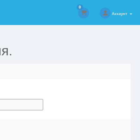
0
Аккаунт
я.