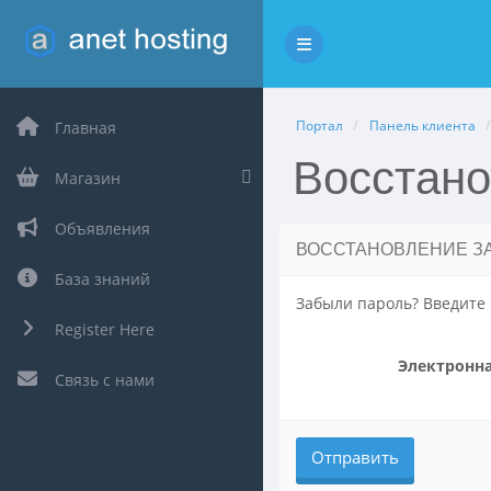
Переключить навигаци
Портал
Панель клиента
Главная
Восстано
Магазин
Объявления
ВОССТАНОВЛЕНИЕ З
База знаний
Забыли пароль? Введите 
Register Here
Электронна
Связь с нами