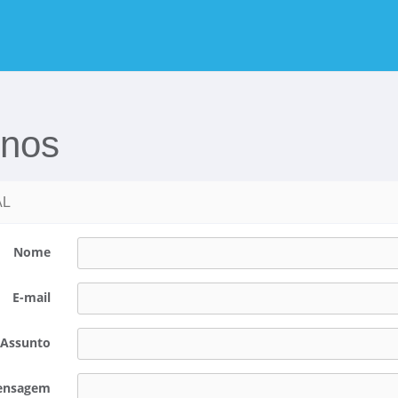
-nos
AL
Nome
E-mail
Assunto
ensagem